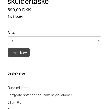
skuldertaske
590,00 DKK
1 på lager
Antal
Læg i kurv
Beskrivelse
Ruskind indeni
Forgyldte spænder og indvendige lommer
31 x 16 cm