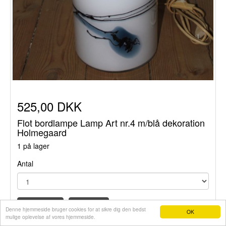
525,00 DKK
Flot bordlampe Lamp Art nr.4 m/blå dekoration
Holmegaard
1 på lager
Antal
Læg i kurv
Se mere
Denne hjemmeside bruger cookies for at sikre dig den bedst
OK
mulige oplevelse af vores hjemmeside.
Webshop fra e-hjemmeside.dk