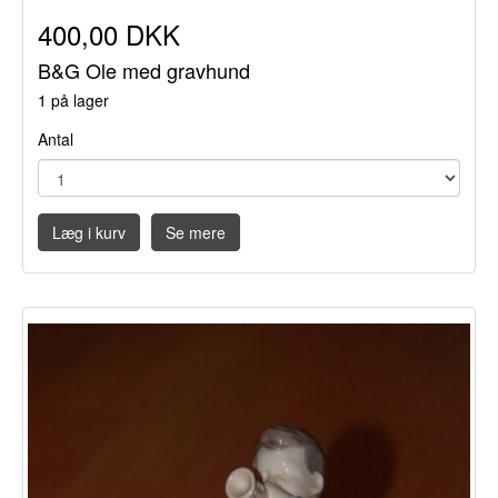
400,00 DKK
B&G Ole med gravhund
1 på lager
Antal
Læg i kurv
Se mere