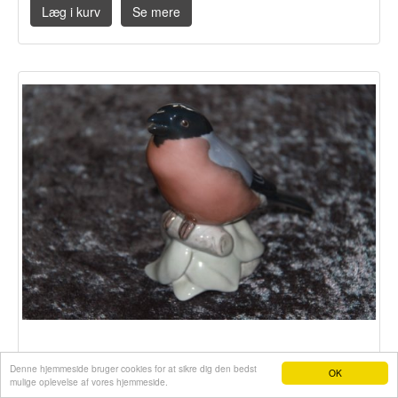
Læg i kurv
Se mere
250,00 DKK
Denne hjemmeside bruger cookies for at sikre dig den bedst
OK
mulige oplevelse af vores hjemmeside.
Webshop fra e-hjemmeside.dk
B&G finke på gren