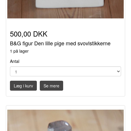
500,00 DKK
B&G figur Den lille pige med svovlstikkerne
1 på lager
Antal
Læg i kurv
Se mere