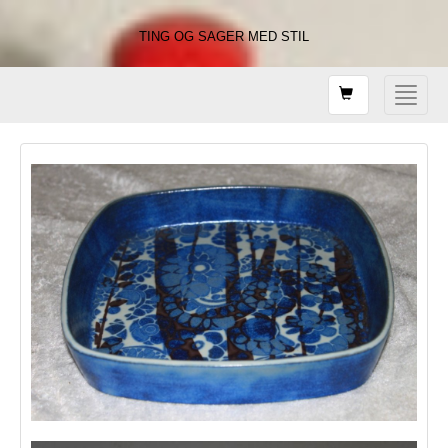
TING OG SAGER MED STIL
Shopping
Toggle
card
navigat